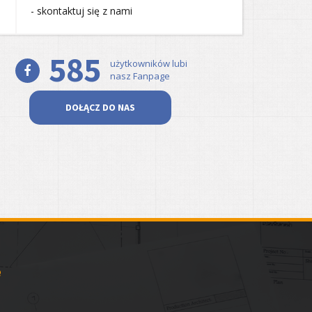
- skontaktuj się z nami
585
użytkowników lubi
nasz Fanpage
DOŁĄCZ DO NAS
e