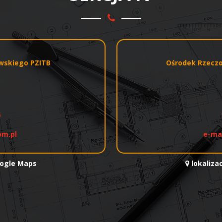
awskiego PZITB
Ośrodek Rzeczo
6
om.pl
e-ma
oogle Maps
lokaliza