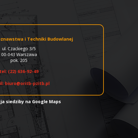
znawstwa i Techniki Budowlanej
ul. Czackiego 3/5
00-043 Warszawa
pok. 205
tel:
(22) 636-92-49
il:
biuro@oritb-pzitb.pl
cja siedziby na Google Maps