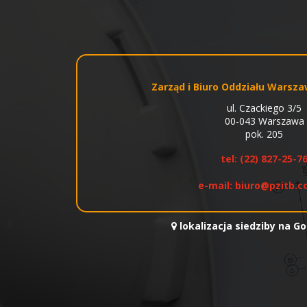
Zarząd i Biuro Oddziału Warsz
ul. Czackiego 3/5
00-043 Warszawa
pok. 205
tel:
(22) 827-25-7
e-mail:
biuro@pzitb.c
lokalizacja siedziby na G