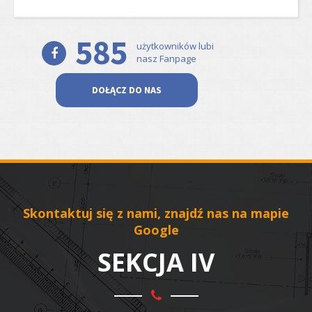
585
użytkowników lubi
nasz Fanpage
DOŁĄCZ DO NAS
Skontaktuj się z nami, znajdź nas na mapie
Google
SEKCJA IV